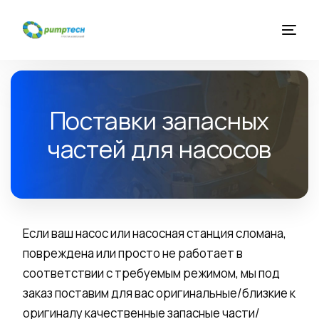
Главная
Поставки запасных
О компании
частей для насосов
Услуги
Каталог оборудования
Если ваш насос или насосная станция сломана,
повреждена или просто не работает в
Новости
соответствии с требуемым режимом, мы под
заказ поставим для вас оригинальные/близкие к
Контакты
оригиналу качественные запасные части/