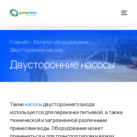
Главная
Главная
Каталог оборудования
Двусторонние насосы
О компании
Двусторонние насосы
Услуги
Каталог оборудования
Такие
насосы
двустороннего входа
используются для перекачки питьевой, а также
Новости
технической и загрязненной различными
примесями
воды
. Оборудование может
Контакты
применяться и для транспортировки вязких