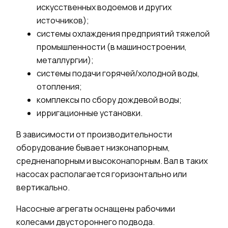
искусственных водоемов и других
источников);
системы охлаждения предприятий тяжелой
промышленности (в машиностроени
и
,
металлурги
и
);
системы подачи горячей/холодной воды,
отопления;
комплексы по сбору дождевой воды;
ирригационные установки.
В зависимости от производительности
оборудование
бывает низконапорным,
средненапорным и высоконапорным. Вал в таких
насосах располагается
горизонтально
или
вертикально.
Насосные агрегаты
оснащены
рабочими
колесами
двустороннего подвода.