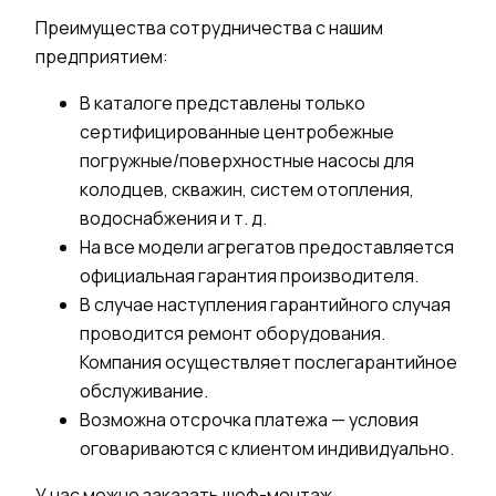
Преимущества сотрудничества с нашим
предприятием:
В
каталоге
представлены только
сертифицированные
центробежные
погружные
/
поверхностные
насосы для
колодцев, скважин
,
систем
отопления
,
водоснабжения
и т. д.
На все модели агрегатов предоставляется
официальная гарантия производителя.
В случае наступления гарантийного случая
проводится ремонт оборудования.
Компания осуществляет послегарантийное
обслуживание.
Возможна отсрочка платежа — условия
оговариваются с клиентом индивидуально.
У нас можно заказать шеф-монтаж