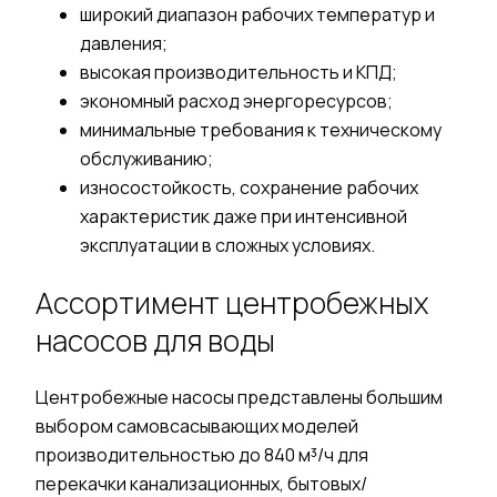
широкий диапазон рабочих температур и
давления;
высок
ая
производительность и КПД;
экономный расход энергоресурсов;
минимальные требования к техническому
обслуживанию;
износостойкость, сохранение рабочих
характеристик даже при интенсивной
эксплуатации в сложных условиях.
Ассортимент
центробежных
насосов для воды
Центробежные насосы
представлены большим
выбором
самовсасывающих
моделей
производительностью до 840 м³/ч для
перекачки
канализационных, бытовых/