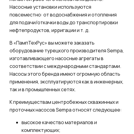
Насосные установки
используются
повсеместно: от
водоснабжения
и отопления
для подачи/откачки воды до транспортировки
нефтепродуктов, ирригации и т. д.
В «ПампТехРус» вы можете заказать
оборудование турецкого производителя Sempa,
изготавливающего насосные агрегаты в
соответствии с международными стандартами.
Насосы этого бренда имеют огромную область
применения, эксплуатируются как в инженерных,
так и в промышленных сетях.
К преимуществам
центробежных скважинных
и
проточных
насосов
Sempa относят следующее:
высокое качество материалов и
комплектующих;