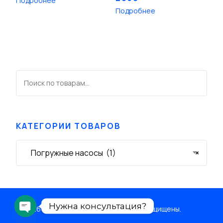
Подробнее
Подробнее
КАТЕГОРИИ ТОВАРОВ
Погружные насосы (1)
×
Связаться
Нужна консультация?
© 2026 ООО "ПампТех Рус". Все права защищены.
Open